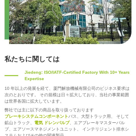
私たちに関しては
Jiedeng: ISO/IATF-Certified Factory With 10+ Years
Expertise
10 年以上の発展を経て、厦門解放機械有限公司のビジネス要求は
次のとおりです。 その規模は日々拡大しており、当社の事業範囲
は世界各国に拡大しています。
弊社では主に以下の商品を取り扱っております
ブレーキシステムコンポーネント
バス、大型トラック用、 そして
鉱山トラック、
電気 ドレンバルブ
、エアブレーキマスターバル
ブ、エアソースマネジメントユニット、 インテリジェント排水シ
ステムおよびその他の関連製品。