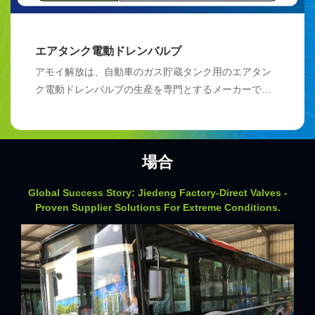
エアタンク電動ドレンバルブ
アモイ解放は、自動車のガス貯蔵タンク用のエアタン
ク電動ドレンバルブの生産を専門とするメーカーで
す。同社は主に自動車部品、車両ブレーキシステムの
コンポーネント、バス用電動ドレンバルブ、エアブレ
ーキメインバルブ、空気圧源マネージャー、インテリ
場合
ジェントバス排水システム、およびその他の関連製品
を扱っています。ブレーキドレンシステムについてご
Global Success Story: Jiedeng Factory-Direct Valves -
質問がございましたら、いつでもお気軽にお問い合わ
Proven Supplier Solutions For Extreme Conditions.
せください。
電気制御排水弁内蔵