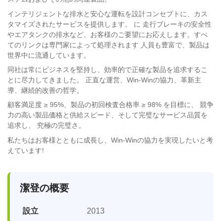
インテリジェントな排水と安心な運転を設計コンセプトに、カス
タマイズされたサービスを提供します。 に 走行ブレーキの安全性
やエアタンクの排水など、お客様のご要望にお応えします。すべ
てのリンクは専門家によって処理されます 人員も豊富で、製品は
世界中に流通しています。
同社は常にビジネスを堅持し、効率的で正確な製品を追求するこ
とに尽力してきました。 正直な運営、Win-Winの協力、革新主
導、継続的改善の哲学。
顧客満足度 ≥ 95%、製品の初回検査合格率 ≥ 98% を目標に、 競争
力の高い製品価格と供給スピード、そして完璧なサービス品質を
追求し、 究極の完璧さ。
私たちはお客様とともに成長し、Win-Winの協力を実現したいと考
えています!
潔登の概要
設立
2013