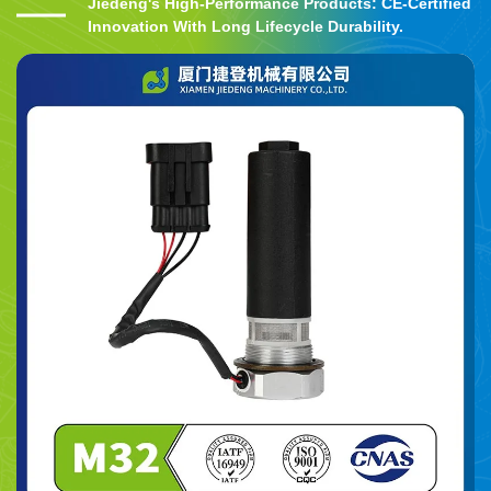
Jiedeng's High-Performance Products: CE-Certified
Innovation With Long Lifecycle Durability.